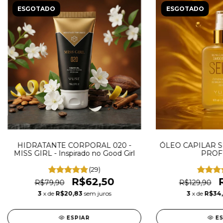
ESGOTADO
ESGOTADO
HIDRATANTE CORPORAL 020 -
ÓLEO CAPILAR S
MISS GIRL - Inspirado no Good Girl
PROF
(29)
R$62,50
R$79,90
R$129,90
3
x de
R$20,83
sem juros
3
x de
R$34
ESPIAR
E