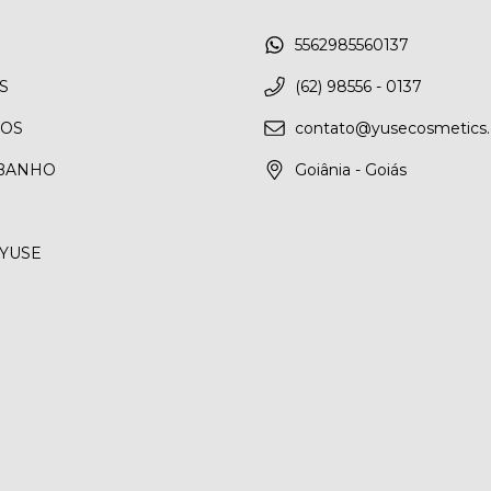
5562985560137
S
(62) 98556 - 0137
NOS
contato@yusecosmetics.
 BANHO
Goiânia - Goiás
YUSE