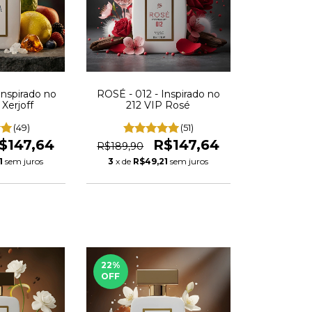
Inspirado no
ROSÉ - 012 - Inspirado no
 Xerjoff
212 VIP Rosé
(49)
(51)
$147,64
R$147,64
R$189,90
1
sem juros
3
x de
R$49,21
sem juros
22
%
OFF