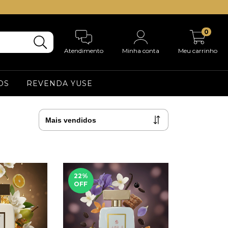
0
Atendimento
Minha conta
Meu carrinho
OS
REVENDA YUSE
22
%
OFF