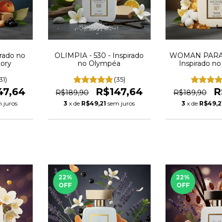
irado no
OLIMPIA - 530 - Inspirado
WOMAN PARAD
tory
no Olympéa
Inspirado n
31)
(35)
47,64
R$147,64
R
R$189,90
R$189,90
 juros
3
x de
R$49,21
sem juros
3
x de
R$49,2
22
%
22
%
OFF
OFF