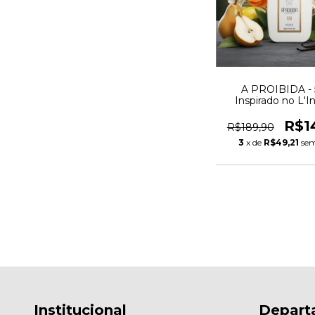
A PROIBIDA - 
Inspirado no L'In
R$1
R$189,90
3
x de
R$49,21
sem
Institucional
Depart