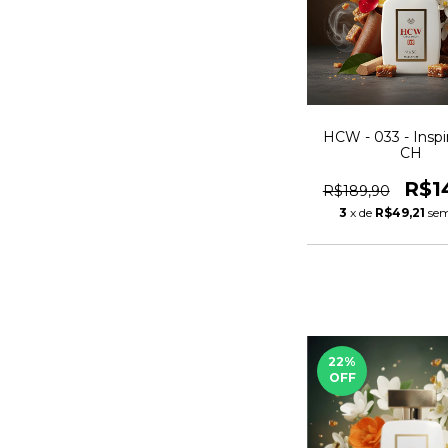
HCW - 033 - Inspi
CH
R$1
R$189,90
3
x de
R$49,21
sem
22
%
OFF