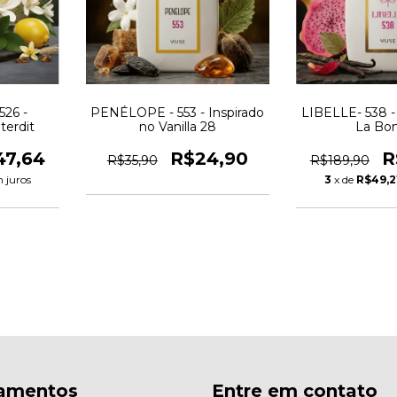
526 -
PENÉLOPE - 553 - Inspirado
LIBELLE- 538 -
terdit
no Vanilla 28
La Bo
47,64
R$24,90
R
R$35,90
R$189,90
 juros
3
x de
R$49,2
amentos
Entre em contato