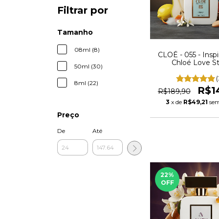
Filtrar por
Tamanho
08ml (8)
CLOÉ - 055 - Insp
Chloé Love S
50ml (30)
(
8ml (22)
R$1
R$189,90
3
x de
R$49,21
sem
Preço
De
Até
22
%
OFF