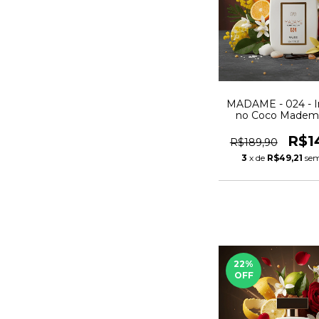
MADAME - 024 - I
no Coco Mademo
R$1
R$189,90
3
x de
R$49,21
sem
22
%
OFF