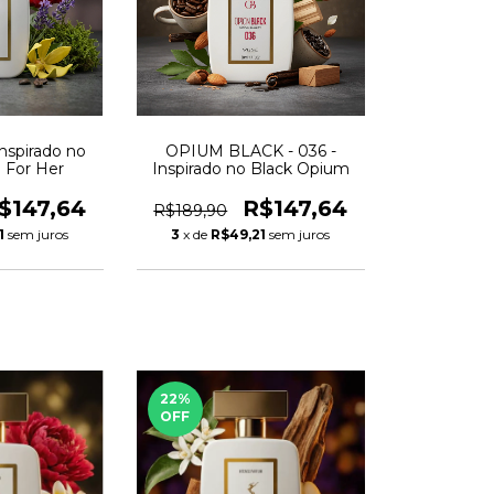
nspirado no
OPIUM BLACK - 036 -
d For Her
Inspirado no Black Opium
$147,64
R$147,64
R$189,90
1
sem juros
3
x de
R$49,21
sem juros
22
%
OFF