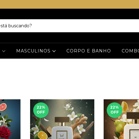
S
MASCULINOS
CORPO E BANHO
COMB
22
%
22
%
OFF
OFF