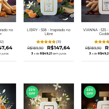
irado no
LIBRY - 558 - Inspirado no
VIANNA - 535 -
r
Libre
Godd
32)
(31)
47,64
R$147,64
R
R$189,90
R$189,90
 juros
3
x de
R$49,21
sem juros
3
x de
R$49,2
22
%
22
%
OFF
OFF