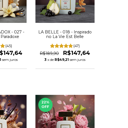
OX - 027 -
LA BELLE - 018 - Inspirado
o Paradoxe
no La Vie Est Belle
(45)
(47)
$147,64
R$147,64
R$189,90
1
sem juros
3
x de
R$49,21
sem juros
22
%
OFF