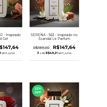
0 - Inspirado
SERENA - 563 - Inspirado no
 Girl
Scandal Le Parfum
$147,64
R$147,64
R$189,00
1
sem juros
3
x de
R$49,21
sem juros
22
%
OFF