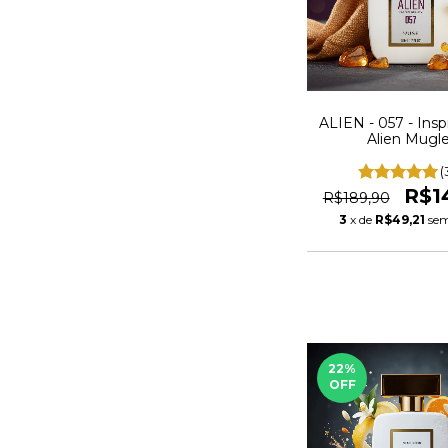
ALIEN - 057 - Insp
Alien Mugle
(
R$1
R$189,90
3
x de
R$49,21
sem
22
%
OFF