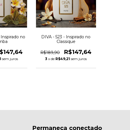
 Inspirado no
DIVA - 523 - Inspirado no
mba
Classique
$147,64
R$147,64
R$189,90
1
sem juros
3
x de
R$49,21
sem juros
Permaneça conectado