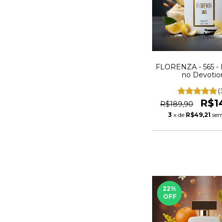
FLORENZA - 565 - 
no Devotio
(
R$1
R$189,90
3
x de
R$49,21
sem
22
%
OFF