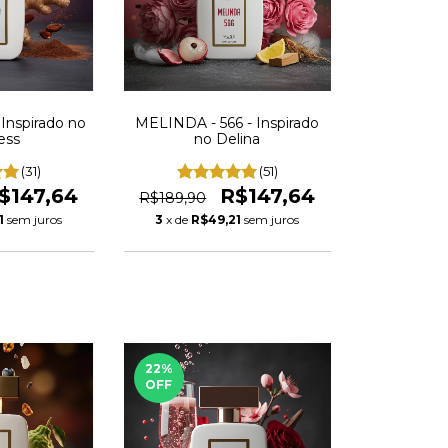
 Inspirado no
MELINDA - 566 - Inspirado
ess
no Delina
(31)
(51)
$147,64
R$147,64
R$189,90
1
sem juros
3
x de
R$49,21
sem juros
22
%
OFF