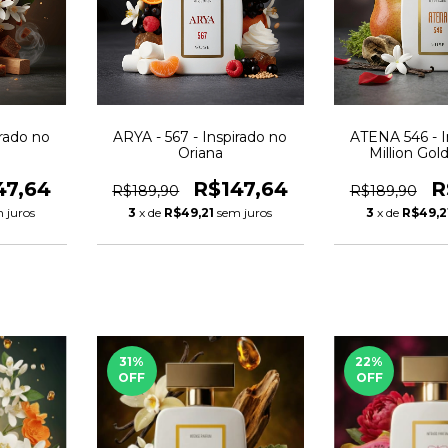
rado no
ARYA - 567 - Inspirado no
ATENA 546 - I
Oriana
Million Gol
47,64
R$147,64
R
R$189,90
R$189,90
 juros
3
x de
R$49,21
sem juros
3
x de
R$49,2
31
%
22
%
OFF
OFF