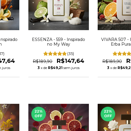
Inspirado
ESSENZA - 559 - Inspirado
VIVARA 507 - 
n
no My Way
Erba Pura
37)
(35)
47,64
R$147,64
R
R$189,90
R$189,90
 juros
3
x de
R$49,21
sem juros
3
x de
R$49,2
22
%
22
%
OFF
OFF