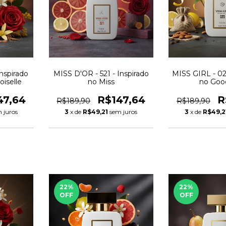
nspirado
MISS D'OR - 521 - Inspirado
MISS GIRL - 02
iselle
no Miss
no Good
47,64
R$147,64
R
R$189,90
R$189,90
 juros
3
x de
R$49,21
sem juros
3
x de
R$49,2
22
%
22
%
OFF
OFF