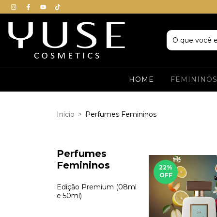
HOME
FEMININO
Início
>
Perfumes Femininos
Perfumes
Femininos
22
%
OFF
Edição Premium (08ml
e 50ml)