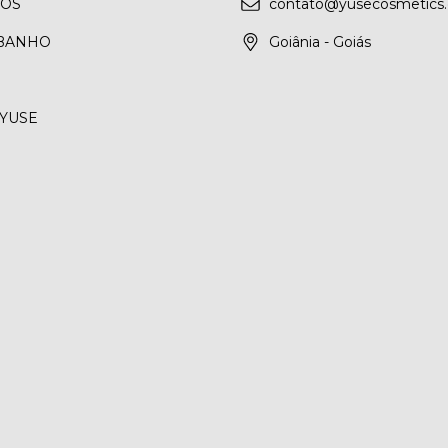
NOS
contato@yusecosmetics.
 BANHO
Goiânia - Goiás
YUSE