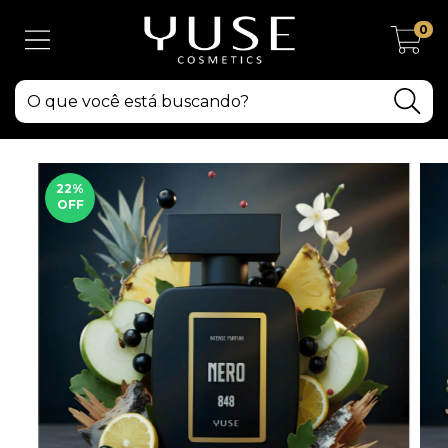
0
22
%
OFF