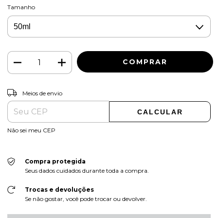
Tamanho
ALTERAR CEP
Entregas para o CEP:
Meios de envio
CALCULAR
Não sei meu CEP
Compra protegida
Seus dados cuidados durante toda a compra.
Trocas e devoluções
Se não gostar, você pode trocar ou devolver.