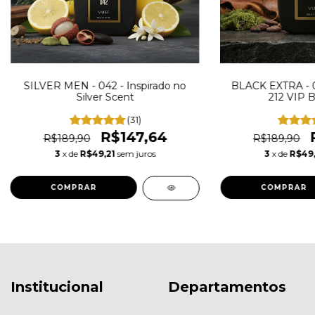
SILVER MEN - 042 - Inspirado no
BLACK EXTRA - 05
Silver Scent
212 VIP B
(31)
R$147,64
R$189,90
R$189,90
3
x de
R$49,21
sem juros
3
x de
R$49,
COMPRAR
COMPRAR
Institucional
Departamentos