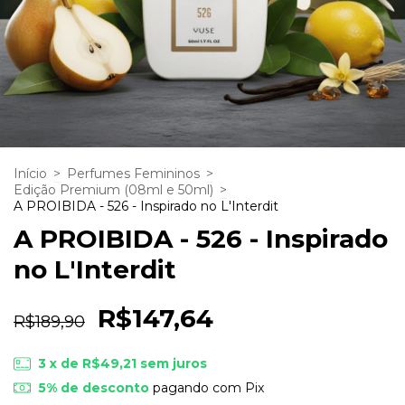
Início
>
Perfumes Femininos
>
Edição Premium (08ml e 50ml)
>
A PROIBIDA - 526 - Inspirado no L'Interdit
A PROIBIDA - 526 - Inspirado
no L'Interdit
R$147,64
R$189,90
3
x de
R$49,21
sem juros
5% de desconto
pagando com Pix