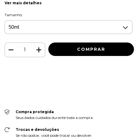
Ver mais detalhes
Tamanho
Meios de envio
ALTERAR CEP
Entregas para o CEP:
CALCULAR
Faça login
e use seus dados de entrega
Não sei meu CEP
Compra protegida
Seus dados cuidados durante toda a compra.
Trocas e devoluções
Se não gostar, você pode trocar ou devolver.