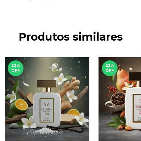
Produtos similares
22
%
22
%
OFF
OFF