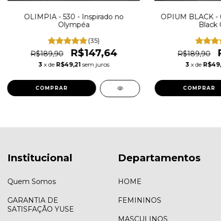
OLIMPIA - 530 - Inspirado no
OPIUM BLACK - 03
Olympéa
Black
(35)
R$147,64
R$189,90
R$189,90
3
x de
R$49,21
sem juros
3
x de
R$49,
COMPRAR
COMPRAR
Institucional
Departamentos
Quem Somos
HOME
GARANTIA DE
FEMININOS
SATISFAÇÃO YUSE
MASCULINOS