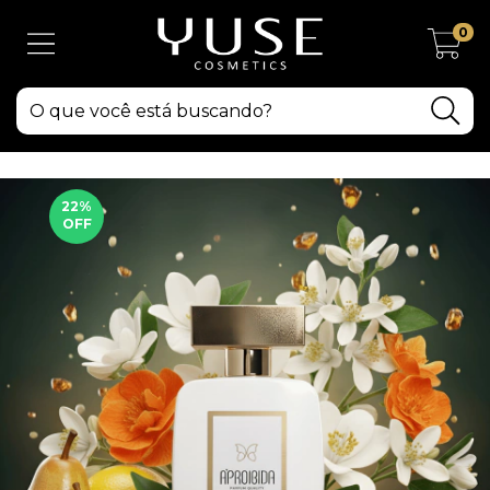
0
22
%
OFF